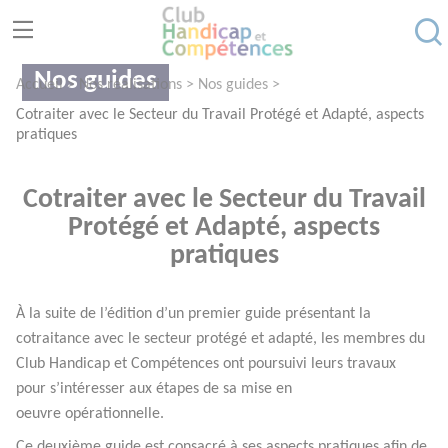
Gestion des consentements
Nos guides
Accueil
>
Nos réalisations
>
Nos guides
>
Cotraiter avec le Secteur du Travail Protégé et Adapté, aspects
pratiques
Cotraiter avec le Secteur du Travail
Protégé et Adapté, aspects
pratiques
À la suite de l’édition d’un premier guide présentant la
cotraitance avec le secteur protégé et adapté, les membres du
Club Handicap et Compétences ont poursuivi leurs travaux
pour s’intéresser aux étapes de sa mise en
oeuvre opérationnelle.
Ce deuxième guide est consacré à ses aspects pratiques afin de