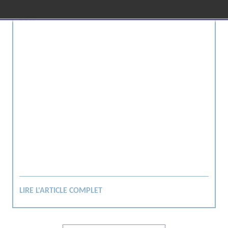
L'accompagnement d'une politique handicap par Noetic
Bees
LIRE L'ARTICLE COMPLET