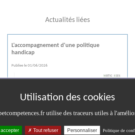
Actualités liées
L'accompagnement d'une politique
handicap
Publiee le
01/06/2026
tcompetences.fr utilise des traceurs utiles à l'amélio
 accepter
Tout refuser
Personnaliser
Politique de conf