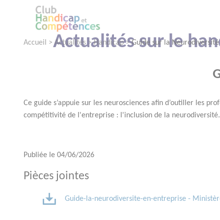
Gestion des consentements
Actualités sur le ha
Accueil
>
Actualités
>
Handicap
>
Guide sur la Neurodiversité
G
Ce guide s’appuie sur les neurosciences afin d’outiller les pr
compétitivité de l'entreprise : l'inclusion de la neurodiversité.
Publiée le
04/06/2026
Pièces jointes
Guide-la-neurodiversite-en-entreprise - Ministèr