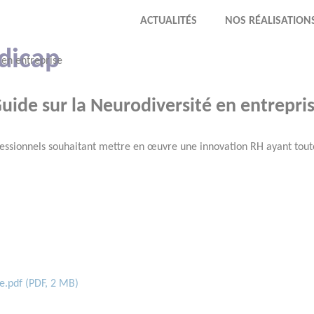
ACTUALITÉS
NOS RÉALISATION
ndicap
 en entreprise
uide sur la Neurodiversité en entrepri
ofessionnels souhaitant mettre en œuvre une innovation RH ayant toutes
e.pdf
(
PDF
,
2 MB
)