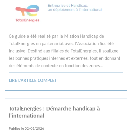
Ce guide a été réalisé par la Mission Handicap de
TotalEnergies en partenariat avec l'Association Société
Inclusive. Destiné aux filiales de TotalEnergies, il souligne
les bonnes pratiques internes et externes, tout en donnant
des éléments de contexte en fonction des zones
géographiques. Par ailleurs, le guide donne la parole aux
différentes parties prenantes, comme les référents
LIRE L'ARTICLE COMPLET
Diversité, afin de retranscrire la réalité vécue “de
l'intérieur”.
TotalEnergies : Démarche handicap à
l'international
Publiee le
02/06/2026